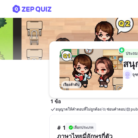
สนุกกับพยัญชนะไทย
ประถม
สนุ
จุ
เรียงลำดับ
1 ข้อ
อนุญาตให้คำตอบที่ไม่ถูกต้อง
ซ่อนคำตอบ
pub
# 1
เลือกประเภท
ภาษาไทยมี่อักษรกี่ตัว 