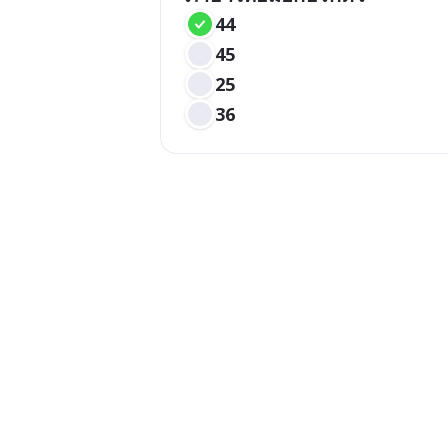
44 
45
25
36