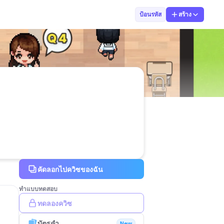
จุฑามณีมาศ พงศ
ป้อนรหัส
สร้าง
คัดลอกไปควิซของฉัน
ทำแบบทดสอบ
ทดลองควิซ
บัตรคำ
New