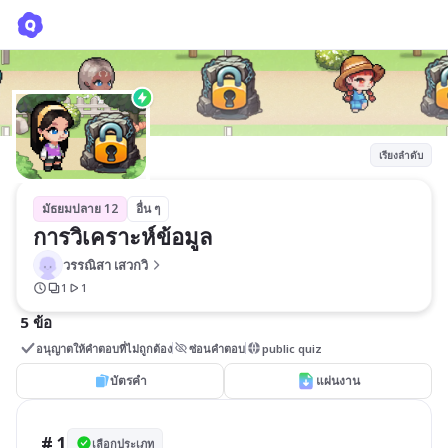
การวิเคราะห์ข้อมูล
วรรณิสา เสวกวิ
เรียงลำดับ
มัธยมปลาย 12
อื่น ๆ
การวิเคราะห์ข้อมูล
วรรณิสา เสวกวิ
1
1
5 ข้อ
อนุญาตให้คำตอบที่ไม่ถูกต้อง
ซ่อนคำตอบ
public quiz
บัตรคำ
แผ่นงาน
# 1
เลือกประเภท