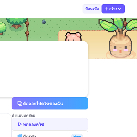
Chatchai Prath
ป้อนรหัส
สร้าง
คัดลอกไปควิซของฉัน
ทำแบบทดสอบ
ทดลองควิซ
บัตรคำ
New