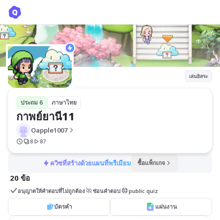
กาพย์ยานี11
Oapple1007
เล่นอิสระ
ประถม 6
ภาษาไทย
กาพย์ยานี11
Oapple1007
8
87
ควิซที่สร้างด้วยแผนที่พรีเมียม
ซื้อแพ็กเกจ
20 ข้อ
อนุญาตให้คำตอบที่ไม่ถูกต้อง
ซ่อนคำตอบ
public quiz
บัตรคำ
แผ่นงาน