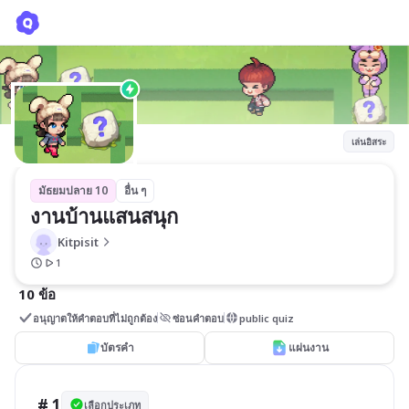
งานบ้านแสนสนุก
Kitpisit
เล่นอิสระ
มัธยมปลาย 10
อื่น ๆ
งานบ้านแสนสนุก
Kitpisit
1
10 ข้อ
อนุญาตให้คำตอบที่ไม่ถูกต้อง
ซ่อนคำตอบ
public quiz
บัตรคำ
แผ่นงาน
# 1
เลือกประเภท