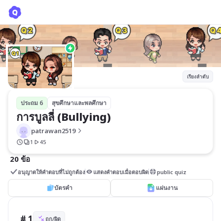
การบูลลี่ (Bullying)
patrawan2519
เรียงลำดับ
ประถม 6
สุขศึกษาและพลศึกษา
การบูลลี่ (Bullying)
patrawan2519
1
45
20 ข้อ
อนุญาตให้คำตอบที่ไม่ถูกต้อง
แสดงคำตอบเมื่อตอบผิด
public quiz
บัตรคำ
แผ่นงาน
# 1
ถูก/ผิด