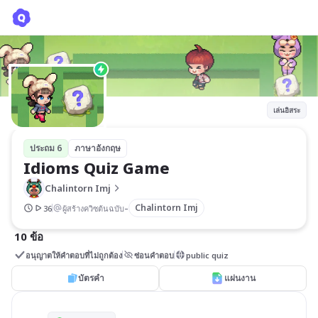
Idioms Quiz Game
Chalintorn Imj
เล่นอิสระ
ประถม 6
ภาษาอังกฤษ
Idioms Quiz Game
Chalintorn Imj
-
Chalintorn Imj
36
ผู้สร้างควิซต้นฉบับ
10 ข้อ
อนุญาตให้คำตอบที่ไม่ถูกต้อง
ซ่อนคำตอบ
public quiz
บัตรคำ
แผ่นงาน