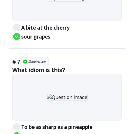
A bite at the cherry
sour grapes
# 7
เลือกประเภท
What idiom is this?
To be as sharp as a pineapple