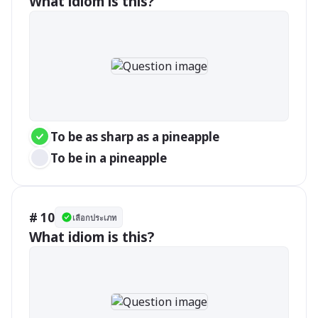
What idiom is this?
To be as sharp as a pineapple
To be in a pineapple
# 10
เลือกประเภท
What idiom is this?