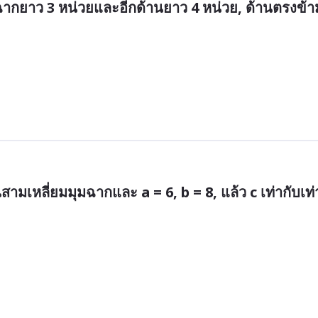
มฉากยาว 3 หน่วยและอีกด้านยาว 4 หน่วย, ด้านตรงข้า
ามเหลี่ยมมุมฉากและ a = 6, b = 8, แล้ว c เท่ากับเท่