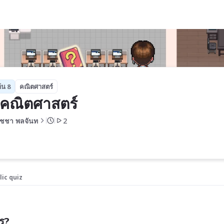
้น 8
คณิตศาสตร์
คณิตศาสตร์ 
พัชชา พลจันท
2
lic quiz
ร?