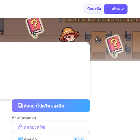
สุพัชชา พลจันท
ป้อนรหัส
สร้าง
คัดลอกไปควิซของฉัน
ทำแบบทดสอบ
ทดลองควิซ
บัตรคำ
New