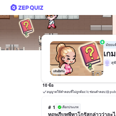
เกมคณิตศาสตร์
มัธยมต
เกม
สุ
เล่นอิสระ
10 ข้อ
อนุญาตให้คำตอบที่ไม่ถูกต้อง
ซ่อนคำตอบ
pub
# 1
เลือกประเภท
ทฤษฎีบทพีทาโกรัสกล่าวว่าอะไ