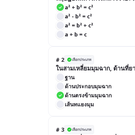
a² + b² = c²
a² - b² = c²
a² = b² + c²
a + b = c
# 2
เลือกประเภท
ในสามเหลี่ยมมุมฉาก, ด้านที่ยา
ฐาน
ด้านประกอบมุมฉาก
ด้านตรงข้ามมุมฉาก
เส้นทแยงมุม
# 3
เลือกประเภท