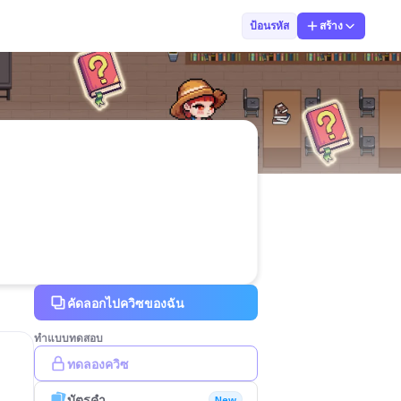
Jakkrit Phanth
ป้อนรหัส
สร้าง
คัดลอกไปควิซของฉัน
ทำแบบทดสอบ
ทดลองควิซ
บัตรคำ
New