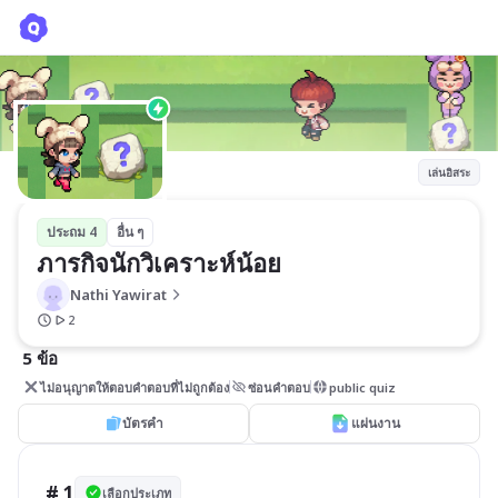
ภารกิจนักวิเคราะห์น้อย
Nathi Yawirat
เล่นอิสระ
ประถม 4
อื่น ๆ
ภารกิจนักวิเคราะห์น้อย
Nathi Yawirat
2
5 ข้อ
ไม่อนุญาตให้ตอบคำตอบที่ไม่ถูกต้อง
ซ่อนคำตอบ
public quiz
บัตรคำ
แผ่นงาน
# 1
เลือกประเภท