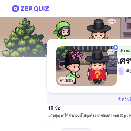
เศรษฐกิจพอเพียง
ประถม
เศร
ณั
เล่นอิสระ
ควิซท
10 ข้อ
อนุญาตให้คำตอบที่ไม่ถูกต้อง
ซ่อนคำตอบ
pub