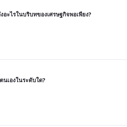
มายถึงอะไรในบริบทของเศรษฐกิจพอเพียง?
พาตนเองในระดับใด?