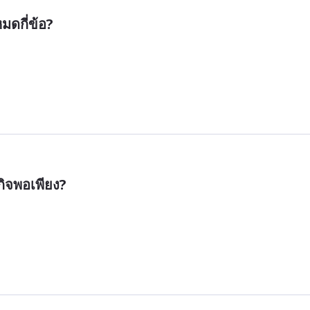
มดกี่ข้อ?
ิจพอเพียง?