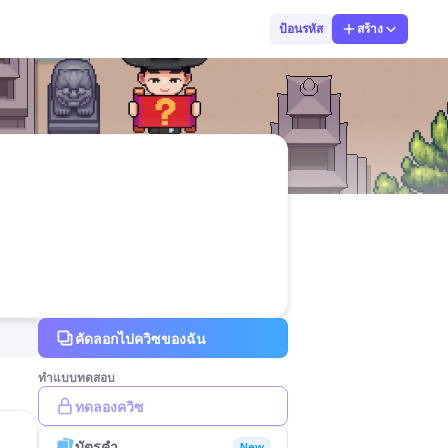
ณัฏฐณิกรณ์ ขรร
ป้อนรหัส
สร้าง
คัดลอกไปควิซของฉัน
ทำแบบทดสอบ
ทดลองควิซ
บัตรคำ
New