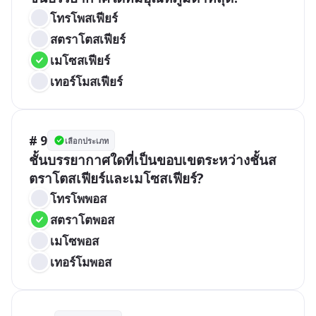
โทรโพสเฟียร์
สตราโตสเฟียร์
เมโซสเฟียร์
เทอร์โมสเฟียร์
# 9
เลือกประเภท
ชั้นบรรยากาศใดที่เป็นขอบเขตระหว่างชั้นส
ตราโตสเฟียร์และเมโซสเฟียร์?
โทรโพพอส
สตราโตพอส
เมโซพอส
เทอร์โมพอส