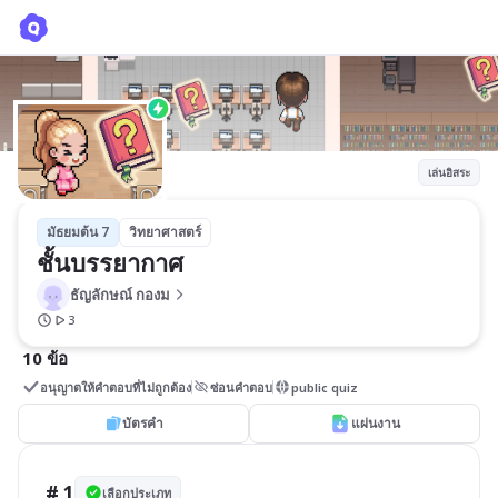
ชั้นบรรยากาศ
ธัญลักษณ์ กองม
เล่นอิสระ
มัธยมต้น 7
วิทยาศาสตร์
ชั้นบรรยากาศ
ธัญลักษณ์ กองม
3
10 ข้อ
อนุญาตให้คำตอบที่ไม่ถูกต้อง
ซ่อนคำตอบ
public quiz
บัตรคำ
แผ่นงาน
# 1
เลือกประเภท