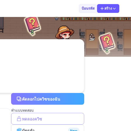
Benjawan Jampa
ป้อนรหัส
สร้าง
คัดลอกไปควิซของฉัน
ทำแบบทดสอบ
ทดลองควิซ
บัตรคำ
New