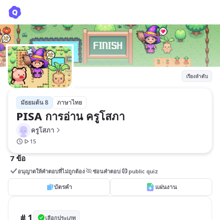
PISA การอ่าน ครูโสภา
ครูโสภา
เรียงลำดับ
มัธยมต้น 8
ภาษาไทย
PISA การอ่าน ครูโสภา
ครูโสภา
15
7 ข้อ
อนุญาตให้คำตอบที่ไม่ถูกต้อง
ซ่อนคำตอบ
public quiz
บัตรคำ
แผ่นงาน
# 1
เลือกประเภท