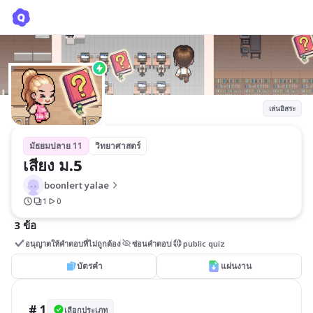
เสียง ม.5
boonlert yalae
เล่นอิสระ
มัธยมปลาย 11
วิทยาศาสตร์
เสียง ม.5
boonlert yalae
1
0
3 ข้อ
อนุญาตให้คำตอบที่ไม่ถูกต้อง
ซ่อนคำตอบ
public quiz
บัตรคำ
แผ่นงาน
# 1
เลือกประเภท