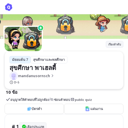
สุขศึกษา พาเฮลตี้
mandanusornsch
เรียงลำดับ
มัธยมต้น 7
สุขศึกษาและพลศึกษา
สุขศึกษา พาเฮลตี้
mandanusornsch
6
10 ข้อ
อนุญาตให้คำตอบที่ไม่ถูกต้อง
ซ่อนคำตอบ
public quiz
บัตรคำ
แผ่นงาน
# 1
เลือกประเภท