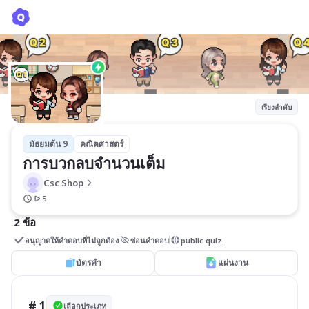
การบวกลบจำนวนเต็ม
Csc Shop
เรียงลำดับ
มัธยมต้น 9
คณิตศาสตร์
การบวกลบจำนวนเต็ม
Csc Shop
5
2 ข้อ
อนุญาตให้คำตอบที่ไม่ถูกต้อง
ซ่อนคำตอบ
public quiz
บัตรคำ
แผ่นงาน
# 1
เลือกประเภท