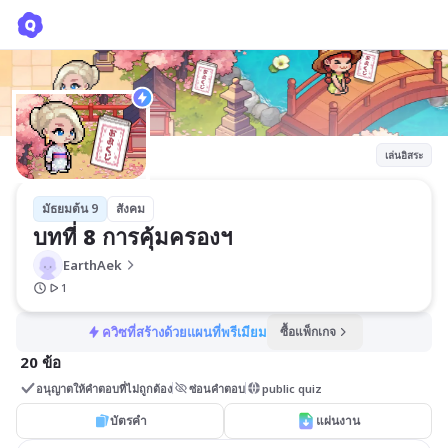
บทที่ 8 การคุ้มครองฯ
EarthAek
เล่นอิสระ
มัธยมต้น 9
สังคม
บทที่ 8 การคุ้มครองฯ
EarthAek
1
ควิซที่สร้างด้วยแผนที่พรีเมียม
ซื้อแพ็กเกจ
20 ข้อ
อนุญาตให้คำตอบที่ไม่ถูกต้อง
ซ่อนคำตอบ
public quiz
บัตรคำ
แผ่นงาน