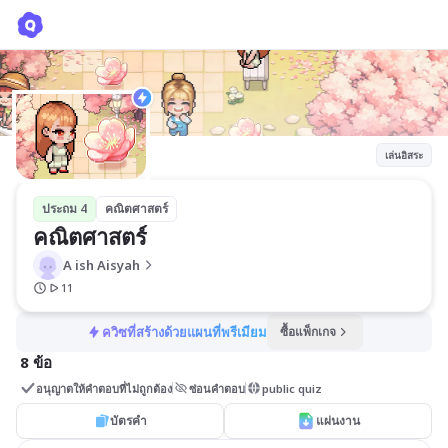
คณิตศาสตร์
A ish Aisyah
เล่นอิสระ
ประถม 4
คณิตศาสตร์
คณิตศาสตร์
A ish Aisyah
11
ควิซที่สร้างด้วยแผนที่พรีเมียม
ซื้อแพ็กเกจ
8 ข้อ
อนุญาตให้คำตอบที่ไม่ถูกต้อง
ซ่อนคำตอบ
public quiz
บัตรคำ
แผ่นงาน