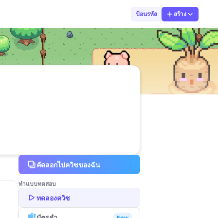
ศน.พิญญารัศม์
ป้อนรหัส
สร้าง
คัดลอกไปควิซของฉัน
ทำแบบทดสอบ
ทดลองควิซ
บัตรคำ
New