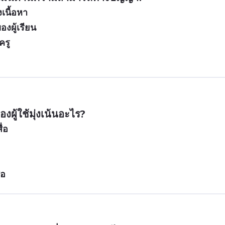
นื้อหา
งผู้เรียน
ครู
ู้ใช้มุ่งเน้นอะไร?  
ื่อ
่อ