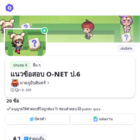
แนวข้อสอบ O-NET ป.6
นายภูมิบดินทร์
เล่นอิสระ
ประถม 6
อื่น ๆ
แนวข้อสอบ O-NET ป.6
นายภูมิบดินทร์
1
269
20 ข้อ
อนุญาตให้คำตอบที่ไม่ถูกต้อง
ซ่อนคำตอบ
public quiz
บัตรคำ
แผ่นงาน
# 1
คำตอบสั้น