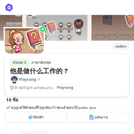
他是做什么工作的 ?
Ployrung
เล่นอิสระ
ประถม 3
ภาษาอังกฤษ
他是做什么工作的 ?
Ployrung
-
Ployrung
10
ผู้สร้างควิซต้นฉบับ
10 ข้อ
อนุญาตให้คำตอบที่ไม่ถูกต้อง
ซ่อนคำตอบ
public quiz
บัตรคำ
แผ่นงาน