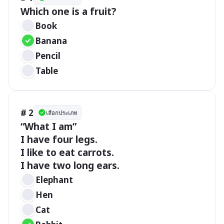
Which one is a fruit?
Book
Banana 
Pencil 
Table
# 2
เลือกประเภท
“What I am”

I have four legs.

I like to eat carrots.

I have two long ears.
Elephant 
Hen
Cat