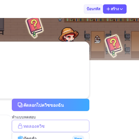
นพดล Roynarin
ป้อนรหัส
สร้าง
คัดลอกไปควิซของฉัน
ทำแบบทดสอบ
ทดลองควิซ
บัตรคำ
New