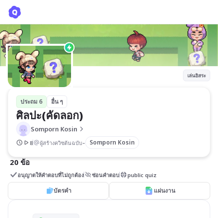
ศิลปะ(คัดลอก)
Somporn Kosin
เล่นอิสระ
ประถม 6
อื่น ๆ
ศิลปะ(คัดลอก)
Somporn Kosin
-
Somporn Kosin
8
ผู้สร้างควิซต้นฉบับ
20 ข้อ
อนุญาตให้คำตอบที่ไม่ถูกต้อง
ซ่อนคำตอบ
public quiz
บัตรคำ
แผ่นงาน