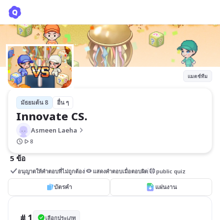
Innovate CS.
Asmeen Laeha
แมตช์ทีม
มัธยมต้น 8
อื่น ๆ
Innovate CS.
Asmeen Laeha
8
5 ข้อ
อนุญาตให้คำตอบที่ไม่ถูกต้อง
แสดงคำตอบเมื่อตอบผิด
public quiz
บัตรคำ
แผ่นงาน
# 1
เลือกประเภท