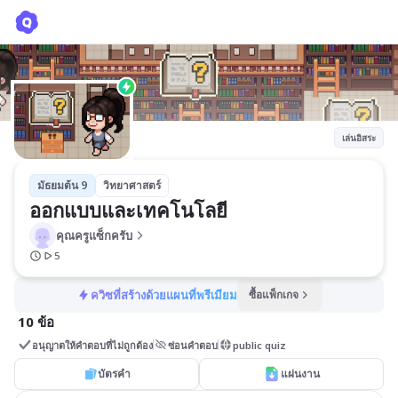
ออกแบบและเทคโนโลยี
คุณครูแซ็กครับ
เล่นอิสระ
มัธยมต้น 9
วิทยาศาสตร์
ออกแบบและเทคโนโลยี
คุณครูแซ็กครับ
5
ควิซที่สร้างด้วยแผนที่พรีเมียม
ซื้อแพ็กเกจ
10 ข้อ
อนุญาตให้คำตอบที่ไม่ถูกต้อง
ซ่อนคำตอบ
public quiz
บัตรคำ
แผ่นงาน