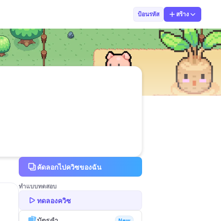
WATCHARAPONG C
ป้อนรหัส
สร้าง
คัดลอกไปควิซของฉัน
ทำแบบทดสอบ
ทดลองควิซ
บัตรคำ
New