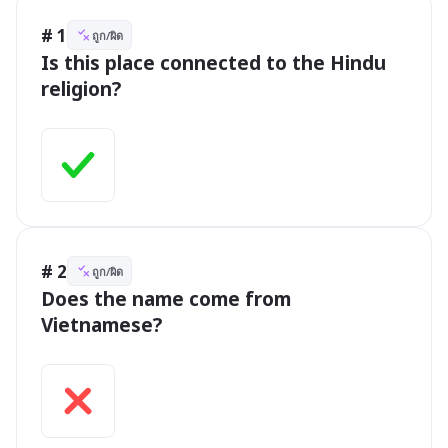
# 1
ถูก/ผิด
Is this place connected to the Hindu 
religion? 

# 2
ถูก/ผิด
Does the name come from 
Vietnamese?
