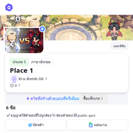
Place 1
Kru-Bomb GK
แมตช์ทีม
ประถม 5
ภาษาอังกฤษ
Place 1
Kru-Bomb GK
7
ควิซที่สร้างด้วยแผนที่พรีเมียม
ซื้อแพ็กเกจ
6 ข้อ
อนุญาตให้คำตอบที่ไม่ถูกต้อง
ซ่อนคำตอบ
public quiz
บัตรคำ
แผ่นงาน