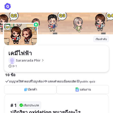
เคมีไฟฟ้า
Saranrada Phir
เรียงลำดับ
เคมีไฟฟ้า 
Saranrada Phir
1
10 ข้อ
อนุญาตให้คำตอบที่ไม่ถูกต้อง
แสดงคำตอบเมื่อตอบผิด
public quiz
บัตรคำ
แผ่นงาน
# 1
เลือกประเภท
ปฏิกริยา oxidation หมายถึงอะไร