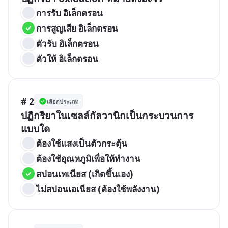
การรับ อิเล็กตรอน
การสูญเสีย อิเล็กตรอน
ตัวรับ อิเล็กตรอน
ตัวให้ อิเล็กตรอน
# 2
เลือกประเภท
ปฏิกริยาในเซลล์กัลวานิกเป็นกระบวนการ
แบบใด
ต้องใช้แสงเป็นตัวกระตุ้น
ต้องใช้อุณหภูมิเพื่อให้ทำงาน
สปอนเทเนียส (เกิดขึ้นเอง)
ไม่สปอนเอเนียส (ต้องใช้พลังงาน)