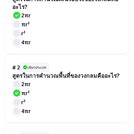
อะไร?
2πr
πr²
r²
4πr
# 2
เลือกประเภท
สูตรในการคำนวณพื้นที่ของวงกลมคืออะไร?
2πr
πr²
r²
4πr