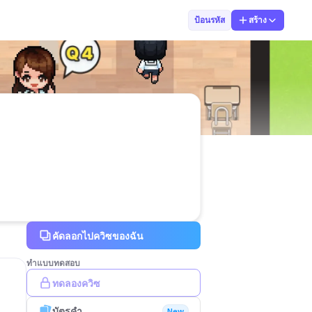
พงศธร ขุนเปีย
ป้อนรหัส
สร้าง
คัดลอกไปควิซของฉัน
ทำแบบทดสอบ
ทดลองควิซ
บัตรคำ
New