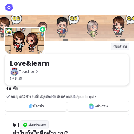
Love&learn
Teacher
เรียงลำดับ
Love&learn
Teacher
39
10 ข้อ
อนุญาตให้คำตอบที่ไม่ถูกต้อง
ซ่อนคำตอบ
public quiz
บัตรคำ
แผ่นงาน
# 1
เลือกประเภท
คำในข้อใดคือคำนาม?