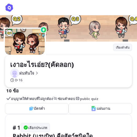
เงาอะไรเอ่ย?(คัดลอก)
ฝนทันใจ
เรียงลำดับ
เงาอะไรเอ่ย?(คัดลอก)
ฝนทันใจ
16
10 ข้อ
อนุญาตให้คำตอบที่ไม่ถูกต้อง
ซ่อนคำตอบ
public quiz
บัตรคำ
แผ่นงาน
# 1
เลือกประเภท
Rabbit (แรบบิท) คือสัตว์ชนิดใด