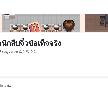
นักสืบจิ๋วข้อเท็จจริง
7 เบญจมาภรณ์
2
lic quiz