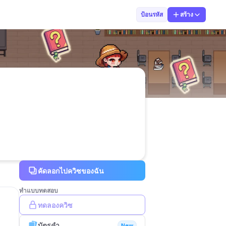
017 เบญจมาภรณ์
ป้อนรหัส
สร้าง
คัดลอกไปควิซของฉัน
ทำแบบทดสอบ
ทดลองควิซ
บัตรคำ
New