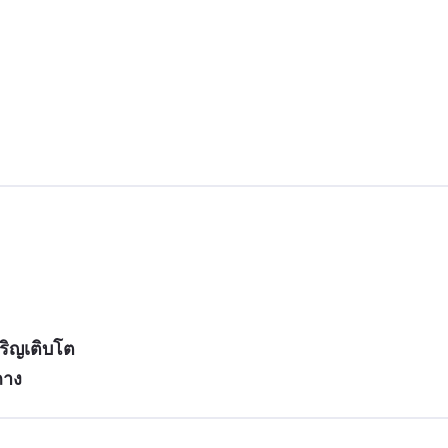
ริญเติบโต
ถาง