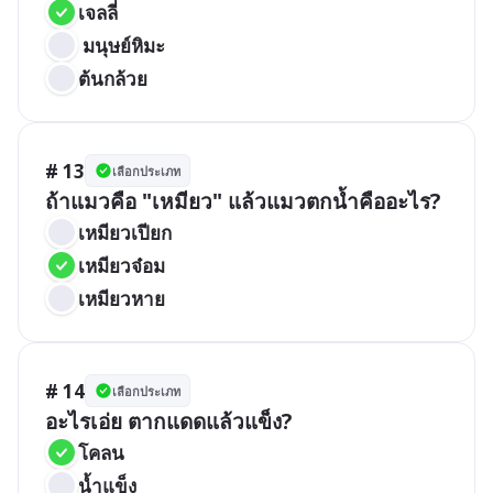
เจลลี่
 มนุษย์หิมะ
ต้นกล้วย
# 13
เลือกประเภท
ถ้าแมวคือ "เหมียว" แล้วแมวตกน้ำคืออะไร?
เหมียวเปียก
เหมียวจ๋อม
เหมียวหาย
# 14
เลือกประเภท
อะไรเอ่ย ตากแดดแล้วแข็ง?
โคลน
น้ำแข็ง