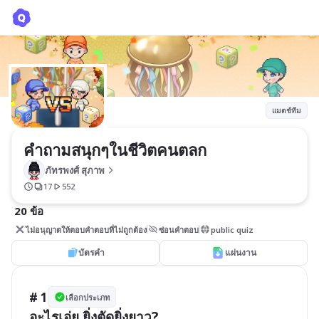
คำถามสนุกๆในชีวิตคนตลก
ภัทรพงศ์ สุภาพ
แมตช์ทีม
คำถามสนุกๆในชีวิตคนตลก
ภัทรพงศ์ สุภาพ
17
552
20 ข้อ
ไม่อนุญาตให้ตอบคำตอบที่ไม่ถูกต้อง
ซ่อนคำตอบ
public quiz
บัตรคำ
แผ่นงาน
# 1
เลือกประเภท
อะไรเอ่ย ยิ่งตัดยิ่งยาว?