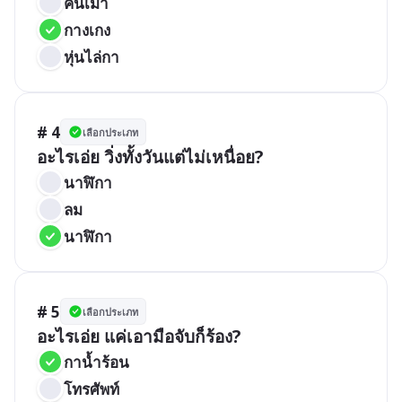
คนเมา
กางเกง
หุ่นไล่กา
# 4
เลือกประเภท
อะไรเอ่ย วิ่งทั้งวันแต่ไม่เหนื่อย?
นาฬิกา
ลม
นาฬิกา
# 5
เลือกประเภท
อะไรเอ่ย แค่เอามือจับก็ร้อง?
กาน้ำร้อน
โทรศัพท์