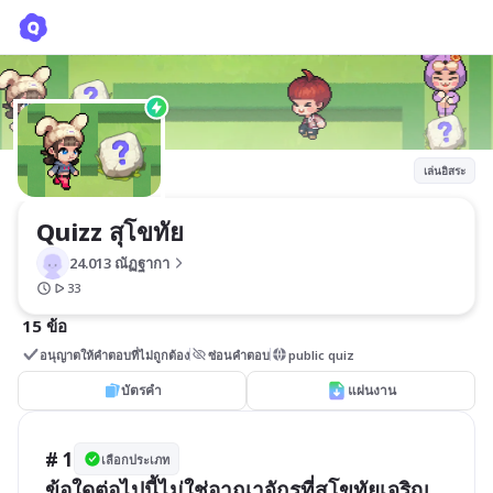
Quizz สุโขทัย
24.013 ณัฏฐากา
เล่นอิสระ
Quizz สุโขทัย 
24.013 ณัฏฐากา
33
15 ข้อ
อนุญาตให้คำตอบที่ไม่ถูกต้อง
ซ่อนคำตอบ
public quiz
บัตรคำ
แผ่นงาน
# 1
เลือกประเภท
ข้อใดต่อไปนี้ไม่ใช่อาณาจักรที่สุโขทัยเจริญ