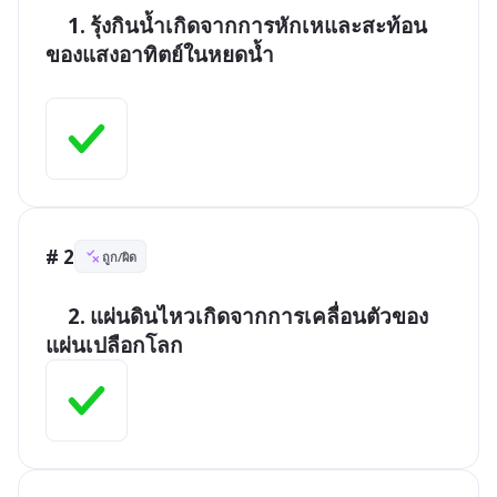
	1.	รุ้งกินน้ำเกิดจากการหักเหและสะท้อน
ของแสงอาทิตย์ในหยดน้ำ

# 2
ถูก/ผิด
	2.	แผ่นดินไหวเกิดจากการเคลื่อนตัวของ
แผ่นเปลือกโลก