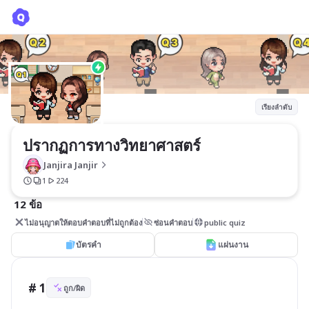
ปรากฏการทางวิทยาศาสตร์
Janjira Janjir
เรียงลำดับ
ปรากฏการทางวิทยาศาสตร์
Janjira Janjir
1
224
12 ข้อ
ไม่อนุญาตให้ตอบคำตอบที่ไม่ถูกต้อง
ซ่อนคำตอบ
public quiz
บัตรคำ
แผ่นงาน
# 1
ถูก/ผิด