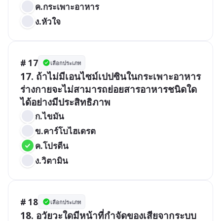
ค.กระเพาะอาหาร
ง.หัวใจ
# 17
เลือกประเภท
17. ถ้าไม่มีเอนไซม์เปปซินในกระเพาะอาหาร 
ร่างกายจะไม่สามารถย่อยสารอาหารชนิดใด
ได้อย่างมีประสิทธิภาพ
ก.ไขมัน
ข.คาร์โบไฮเดรต
ค.โปรตีน
ง.วิตามิน
# 18
เลือกประเภท
18. อวัยวะใดมีหน้าที่กำจัดของเสียจากระบบ