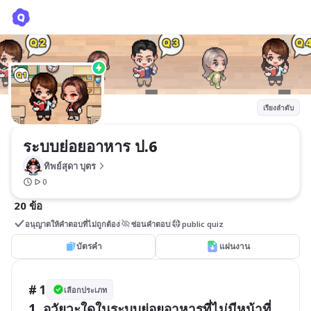
ระบบย่อยอาหาร ป.6
ทิพย์สุดา บุตร
เรียงลำดับ
ระบบย่อยอาหาร ป.6
ทิพย์สุดา บุตร
0
20 ข้อ
อนุญาตให้คำตอบที่ไม่ถูกต้อง
ซ่อนคำตอบ
public quiz
บัตรคำ
แผ่นงาน
# 1
เลือกประเภท
1. อวัยวะใดในระบบย่อยอาหารที่ไม่มีหน้าที่