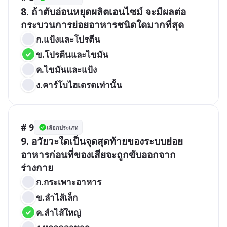
8. ถ้าตับอ่อนหยุดผลิตเอนไซม์ จะมีผลต่อ
กระบวนการย่อยอาหารชนิดใดมากที่สุด
ก.แป้งและโปรตีน  
ข.โปรตีนและไขมัน
ค.ไขมันและแป้ง
ง.คาร์โบไฮเดรตเท่านั้น
# 9
เลือกประเภท
9. อวัยวะใดเป็นจุดสุดท้ายของระบบย่อย
อาหารก่อนที่ของเสียจะถูกขับออกจาก
ร่างกาย
ก.กระเพาะอาหาร 
ข.ลำไส้เล็ก
ค.ลำไส้ใหญ่