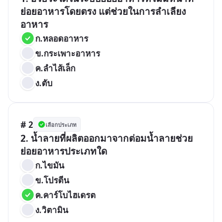
ย่อยอาหารโดยตรง แต่ช่วยในการลำเลียง
อาหาร
ก.หลอดอาหาร
ข.กระเพาะอาหาร
ค.ลำไส้เล็ก
ง.ตับ
# 2
เลือกประเภท
2. น้ำลายที่ผลิตออกมาจากต่อมน้ำลายช่วย
ย่อยอาหารประเภทใด
ก.ไขมัน
ข.โปรตีน
ค.คาร์โบไฮเดรต
ง.วิตามิน