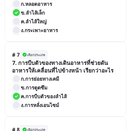
ก.หลอดอาหาร
ข.ลำไส้เล็ก
ค.ลำไส้ใหญ่
ง.กระเพาะอาหาร
# 7
เลือกประเภท
7. การบีบตัวของทางเดินอาหารที่ช่วยดัน
อาหารให้เคลื่อนที่ไปข้างหน้า เรียกว่าอะไร
ก.การย่อยทางเคมี  
ข.การดูดซึม
ค.การบีบตัวของลำไส้ 
ง.การหลั่งเอนไซม์
# 8
เลือกประเภท