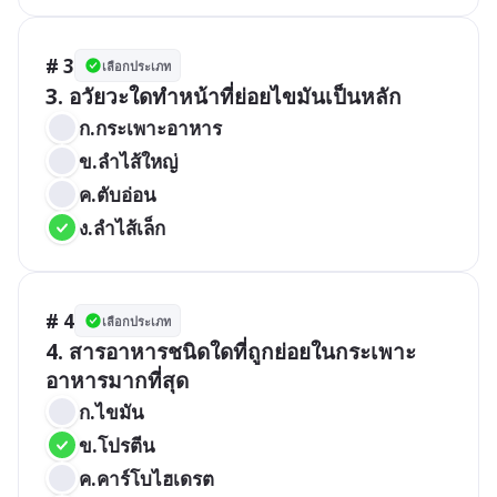
# 3
เลือกประเภท
3. อวัยวะใดทำหน้าที่ย่อยไขมันเป็นหลัก
ก.กระเพาะอาหาร 
ข.ลำไส้ใหญ่
ค.ตับอ่อน
ง.ลำไส้เล็ก
# 4
เลือกประเภท
4. สารอาหารชนิดใดที่ถูกย่อยในกระเพาะ
อาหารมากที่สุด
ก.ไขมัน
ข.โปรตีน
ค.คาร์โบไฮเดรต