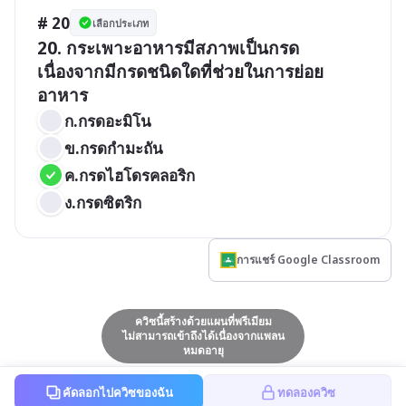
# 20
เลือกประเภท
20. กระเพาะอาหารมีสภาพเป็นกรด 
เนื่องจากมีกรดชนิดใดที่ช่วยในการย่อย
อาหาร
ก.กรดอะมิโน
ข.กรดกำมะถัน
ค.กรดไฮโดรคลอริก
ง.กรดซิตริก
การแชร์ Google Classroom
ควิซนี้สร้างด้วยแผนที่พรีเมียม
ไม่สามารถเข้าถึงได้เนื่องจากแพลน
หมดอายุ
คัดลอกไปควิซของฉัน
ทดลองควิซ