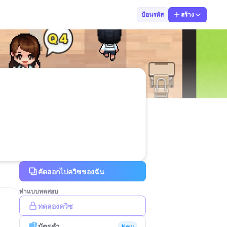
Na Than
ป้อนรหัส
สร้าง
คัดลอกไปควิซของฉัน
ทำแบบทดสอบ
ทดลองควิซ
บัตรคำ
New