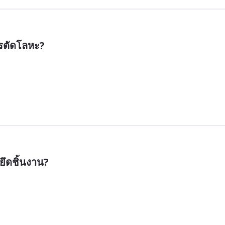
ารตัดโลหะ?
บยึดชิ้นงาน?