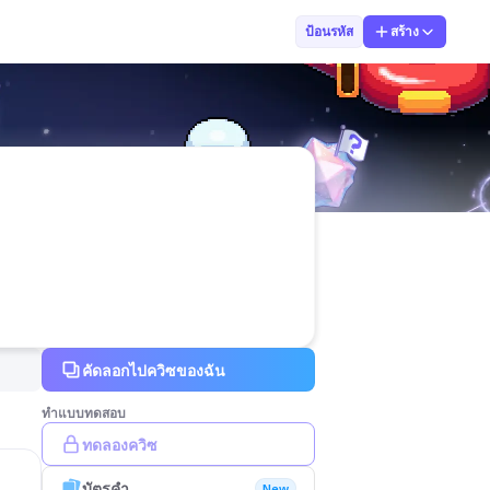
KruWhan
ป้อนรหัส
สร้าง
คัดลอกไปควิซของฉัน
ทำแบบทดสอบ
ทดลองควิซ
บัตรคำ
New