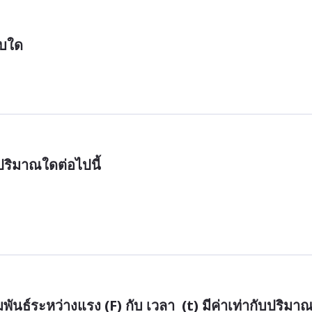
บบใด
บปริมาณใดต่อไปนี้
ันธ์ระหว่างแรง (F) กับ เวลา  (t) มีค่าเท่ากับปริมา