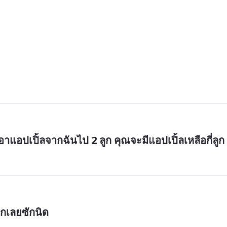
เอาแอปเปิ้ลจากฉันไป 2 ลูก คุณจะมีแอปเปิ้ลเหลือกี่ลูก
ักเลยซักนิด