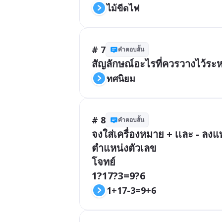
ไม้ขีดไฟ
# 7
คำตอบสั้น
สัญลักษณ์อะไรที่ควรวางไว้ระห
ทศนิยม
# 8
คำตอบสั้น
จงใส่เครื่องหมาย + เเละ - ลง
ตำแหน่งตัวเลข

โจทย์ 

1?17?3=9?6
1+17-3=9+6