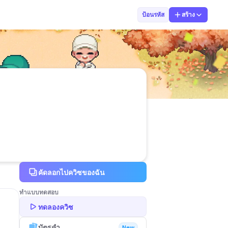
Kru.Baifern PH
ป้อนรหัส
สร้าง
คัดลอกไปควิซของฉัน
ทำแบบทดสอบ
ทดลองควิซ
บัตรคำ
New