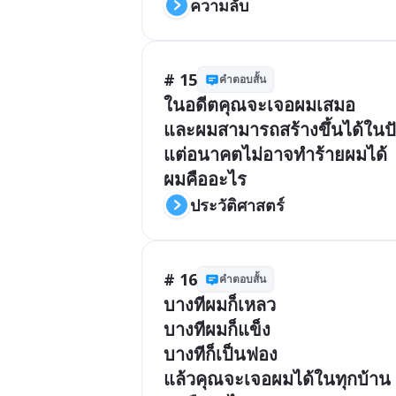
ความลับ
# 15
คำตอบสั้น
ในอดีตคุณจะเจอผมเสมอ

และผมสามารถสร้างขึ้นได้ในปัจ
แต่อนาคตไม่อาจทำร้ายผมได้

ผมคืออะไร
ประวัติศาสตร์
# 16
คำตอบสั้น
บางทีผมก็เหลว

บางทีผมก็แข็ง

บางทีก็เป็นฟอง

แล้วคุณจะเจอผมได้ในทุกบ้าน
