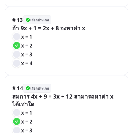
# 13
เลือกประเภท
ถ้า 9x + 1 = 2x + 8 จงหาค่า x
x = 1
x = 2
x = 3
x = 4
# 14
เลือกประเภท
สมการ 4x + 9 = 3x + 12 สามารถหาค่า x 
ได้เท่าใด
x = 1
x = 2
x = 3