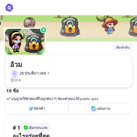
อ้วม
28 ประติภา เหล
เรียงลำดับ
อ้วม
28 ประติภา เหล
4
10 ข้อ
อนุญาตให้คำตอบที่ไม่ถูกต้อง
ซ่อนคำตอบ
public quiz
บัตรคำ
แผ่นงาน
# 1
เลือกประเภท
อะไรอร่อยที่สุด