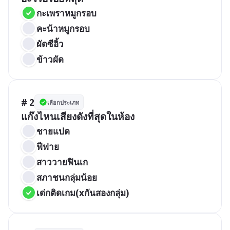
กะเพราหมูกรอบ
คะน้าหมูกรอบ
ผัดซีอิ้ว
ข้าวผัด
# 2
เลือกประเภท
แก๊งไหนเสียงดังที่สุดในห้อง
ชายแปด
ฟีฟาย
สาววายฟินเก
สภาชนกลุ่มน้อย
เด่กติดเกม(xกันสองกลุ่ม)