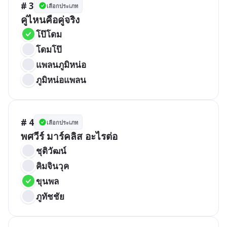
# 3
เลือกประเภท
คู่ไหนคือคู่จริง
โป๊โดม
โดมโป๊
แพลนภูมิหน่อ
ภูมิหน่อแพลน
# 4
เลือกประเภท
พศวีร์ มาร์คลิส อะไรต่อ
ชุติวัฒน์
คิมจินวุค
ขุนพล
ภูทัชชัย