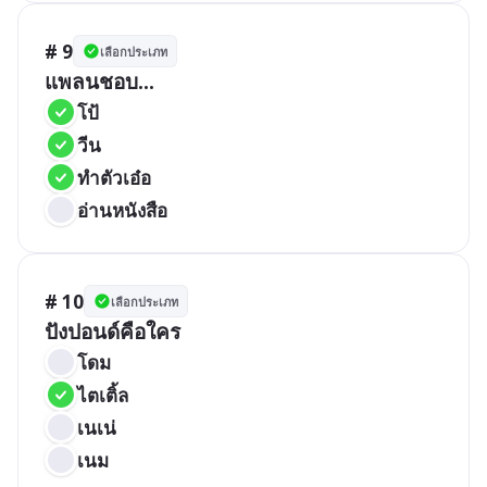
# 9
เลือกประเภท
แพลนชอบ...
โป้
วีน
ทำตัวเอ๋อ
อ่านหนังสือ
# 10
เลือกประเภท
ปังปอนด์คือใคร
โดม
ไตเติ้ล
เนเน่
เนม