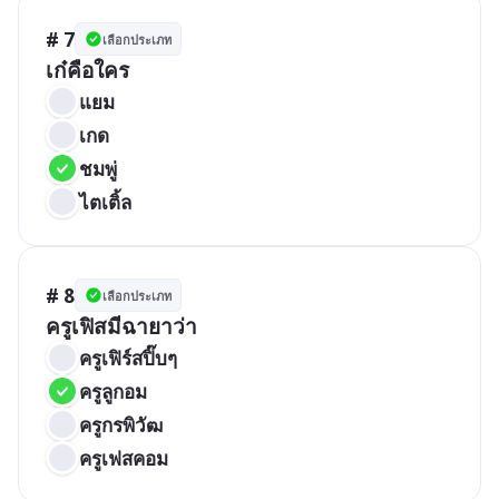
# 7
เลือกประเภท
เก๋คือใคร
แยม
เกด
ชมพู่
ไตเติ้ล
# 8
เลือกประเภท
ครูเฟิสมีฉายาว่า
ครูเฟิร์สปิ๊บๆ
ครูลูกอม
ครูกรพิวัฒ
ครูเฟสคอม