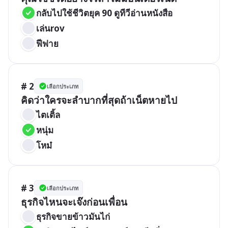
กลับไปใช้ชีวิตยุค 90 ดูทีวีอ่านหนังสือ
เล่นrov
ฟีฟาย
# 2
เลือกประเภท
คิดว่าใครจะลำบากที่สุดถ้าเน็ตหายไป
ไตเติ้ล
หนุ่ม
โหม๋
# 3
เลือกประเภท
ธุรกิจไหนจะเจ๊งก่อนเพื่อน
ธุรกิจขายข้าวมันไก่