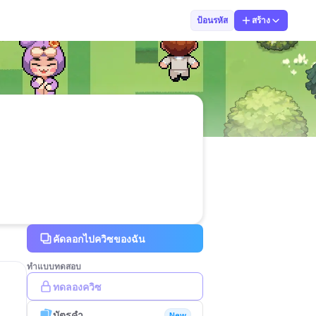
ครูมุก ย.ก.
ป้อนรหัส
สร้าง
คัดลอกไปควิซของฉัน
ทำแบบทดสอบ
ทดลองควิซ
บัตรคำ
New