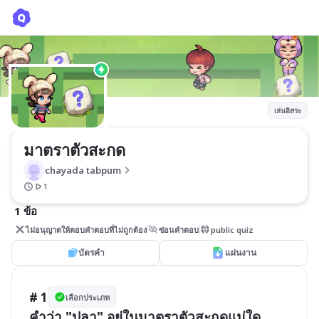
มาตราตัวสะกด
chayada tabpum
เล่นอิสระ
มาตราตัวสะกด
chayada tabpum
1
1 ข้อ
ไม่อนุญาตให้ตอบคำตอบที่ไม่ถูกต้อง
ซ่อนคำตอบ
public quiz
บัตรคำ
แผ่นงาน
# 1
เลือกประเภท
คำว่า "ปลา" อยู่ในมาตราตัวสะกดแม่ใด