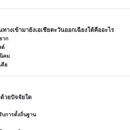
ินทางเข้ามายังเอเชียตะวันออกเฉียงใต้คืออะไร
ายาก
ต์
นิคม
เดีย
งด้วยปัจจัยใด
บการตั้งถิ่นฐาน