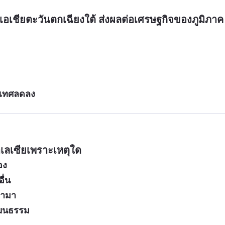
เชียตะวันตกเฉียงใต้ ส่งผลต่อเศรษฐกิจของภูมิภาค
ะเทศลดลง
เลเซียเพราะเหตุใด
อง
ื่น
้ามา
วัฒนธรรม