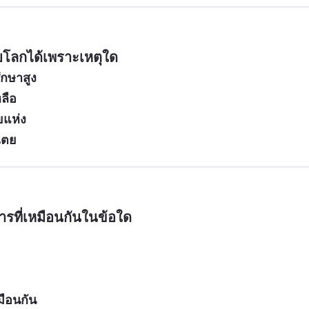
ับโลกได้เพราะเหตุใด
กษาสูง
ลือ
ายแห่ง
ไตย
รที่เหมือนกันในข้อใด
ือนกัน