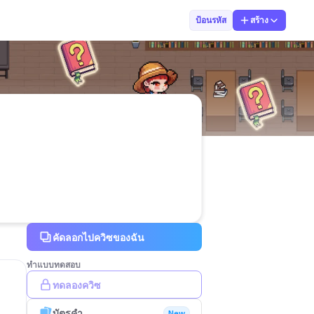
Wanthanee Thon
ป้อนรหัส
สร้าง
คัดลอกไปควิซของฉัน
ทำแบบทดสอบ
ทดลองควิซ
บัตรคำ
New