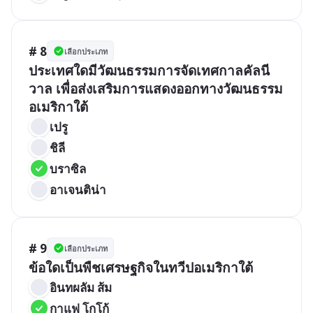
# 8
เลือกประเภท
ประเทศใดมีวัฒนธรรมการจัดเทศกาลคัลนี
วาล เพื่อส่งเสริมการแสดงออกทางวัฒนธรรม
อเมริกาใต้
เปรู	
ชิลี
บราซิล	
อาเจนติน่า
# 9
เลือกประเภท
ข้อใดเป็นพืชเศรษฐกิจในทวีปอเมริกาใต้
อินทผลัม ส้ม
กาแฟ โกโก้