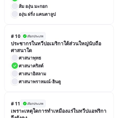
ส้ม องุ่น มะกอก
องุ่น ฝรั่ง แคนตาลูป
# 10
เลือกประเภท
ประชากรในทวีปอเมริกาใต้ส่วนใหญ่นับถือ
ศาสนาใด
ศาสนาพุทธ
ศาสนาคริสต์
ศาสนาอิสลาม	
ศาสนาพราหมณ์-ฮินดู
# 11
เลือกประเภท
เพราะเหตุใดการทำเหมืองแร่ในทวีปแอฟริกา
จึงยังคง
