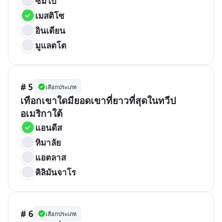
ซัมโบ
เมสติโซ
อินเดียน	
มูแลตโต
# 5
เลือกประเภท
เทือกเขาใดมียอดเขาที่ยาวที่สุดในทวีป
อเมริกาใต้
แอนดีส
หิมาลัย 
แอตลาส	
คิลิมันจาโร
# 6
เลือกประเภท