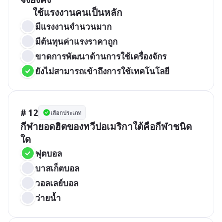
มีแรงงานจำนวนมาก
มีต้นทุนค่าแรงราคาถูก
ขาดการพัฒนาด้านการใช้เครื่องจักร
ยังไม่สามารถเข้าถึงการใช้เทคโนโลยี
# 12
เลือกประเภท
กีฬายอดฮิตของทวีปอเมริกาใต้คือกีฬาชนิด
ใด
ฟุตบอล	
บาสเก็ตบอล
วอลเลย์บอล
ว่ายน้ำ