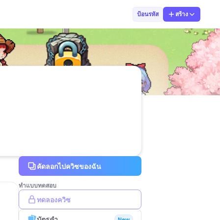
Kru.earn
ป้อนรหัส
สร้าง
คัดลอกไปควิซของฉัน
ทำแบบทดสอบ
ทดลองควิซ
บัตรคำ
New